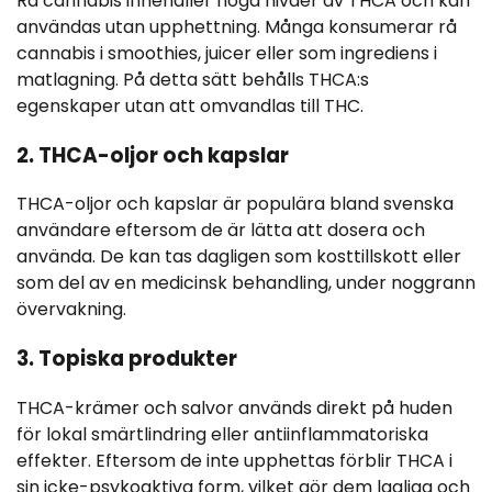
Rå cannabis innehåller höga nivåer av THCA och kan
användas utan upphettning. Många konsumerar rå
cannabis i smoothies, juicer eller som ingrediens i
matlagning. På detta sätt behålls THCA:s
egenskaper utan att omvandlas till THC.
2. THCA-oljor och kapslar
THCA-oljor och kapslar är populära bland svenska
användare eftersom de är lätta att dosera och
använda. De kan tas dagligen som kosttillskott eller
som del av en medicinsk behandling, under noggrann
övervakning.
3. Topiska produkter
THCA-krämer och salvor används direkt på huden
för lokal smärtlindring eller antiinflammatoriska
effekter. Eftersom de inte upphettas förblir THCA i
sin icke-psykoaktiva form, vilket gör dem lagliga och