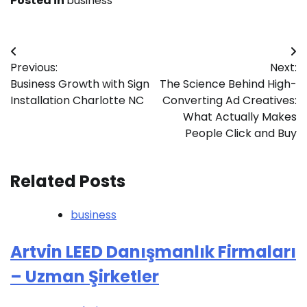
Posted in
business
Post
Previous:
Next:
navigation
Business Growth with Sign
The Science Behind High-
Installation Charlotte NC
Converting Ad Creatives:
What Actually Makes
People Click and Buy
Related Posts
business
Artvin LEED Danışmanlık Firmaları
– Uzman Şirketler