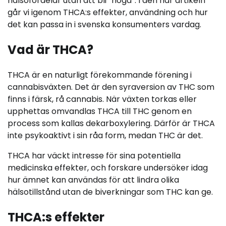
hälsofördelar utan att bli “höga”. I den här artikeln
går vi igenom THCA:s effekter, användning och hur
det kan passa in i svenska konsumenters vardag.
Vad är THCA?
THCA är en naturligt förekommande förening i
cannabisväxten. Det är den syraversion av THC som
finns i färsk, rå cannabis. När växten torkas eller
upphettas omvandlas THCA till THC genom en
process som kallas dekarboxylering. Därför är THCA
inte psykoaktivt i sin råa form, medan THC är det.
THCA har väckt intresse för sina potentiella
medicinska effekter, och forskare undersöker idag
hur ämnet kan användas för att lindra olika
hälsotillstånd utan de biverkningar som THC kan ge.
THCA:s effekter